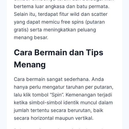
bertema luar angkasa dan batu permata.
Selain itu, terdapat fitur wild dan scatter
yang dapat memicu free spins (putaran
gratis) serta meningkatkan peluang
menang besar.
Cara Bermain dan Tips
Menang
Cara bermain sangat sederhana. Anda
hanya perlu mengatur taruhan per putaran,
lalu klik tombol “Spin”. Kemenangan terjadi
ketika simbol-simbol identik muncul dalam
jumlah tertentu secara berurutan, baik
secara horizontal maupun vertikal.