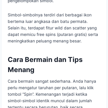
pengelompokan simbol.
Simbol-simbolnya terdiri dari berbagai ikon
bertema luar angkasa dan batu permata.
Selain itu, terdapat fitur wild dan scatter yang
dapat memicu free spins (putaran gratis) serta
meningkatkan peluang menang besar.
Cara Bermain dan Tips
Menang
Cara bermain sangat sederhana. Anda hanya
perlu mengatur taruhan per putaran, lalu klik
tombol “Spin”. Kemenangan terjadi ketika
simbol-simbol identik muncul dalam jumlah
tertentu secara berurutan, baik secara