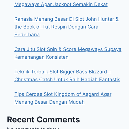
Megaways Agar Jackpot Semakin Dekat
Rahasia Menang Besar Di Slot John Hunter &
the Book of Tut Respin Dengan Cara
Sederhana
Cara Jitu Slot Spin & Score Megaways Supaya
Kemenangan Konsisten
Teknik Terbaik Slot Bigger Bass Blizzard –
Christmas Catch Untuk Raih Hadiah Fantastis
Tips Cerdas Slot Kingdom of Asgard Agar
Menang Besar Dengan Mudah
Recent Comments