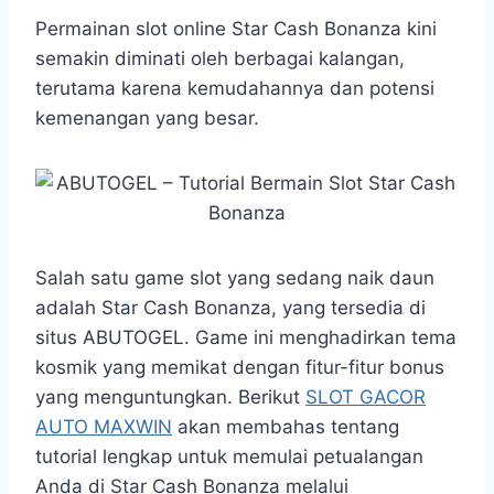
h
a
e
e
k
i
h
a
c
s
l
y
n
a
Permainan slot online Star Cash Bonanza kini
t
e
s
e
p
e
r
semakin diminati oleh berbagai kalangan,
s
b
e
g
e
e
terutama karena kemudahannya dan potensi
A
o
n
r
kemenangan yang besar.
p
o
g
a
p
k
e
m
r
Salah satu game slot yang sedang naik daun
adalah Star Cash Bonanza, yang tersedia di
situs ABUTOGEL. Game ini menghadirkan tema
kosmik yang memikat dengan fitur-fitur bonus
yang menguntungkan. Berikut
SLOT GACOR
AUTO MAXWIN
akan membahas tentang
tutorial lengkap untuk memulai petualangan
Anda di Star Cash Bonanza melalui