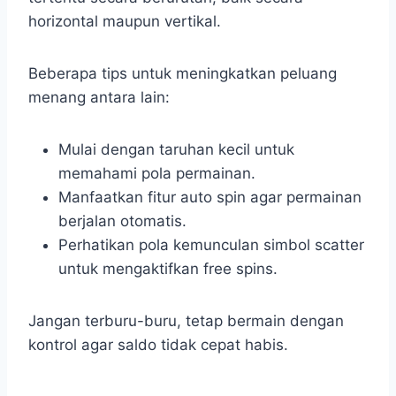
horizontal maupun vertikal.
Beberapa tips untuk meningkatkan peluang
menang antara lain:
Mulai dengan taruhan kecil untuk
memahami pola permainan.
Manfaatkan fitur auto spin agar permainan
berjalan otomatis.
Perhatikan pola kemunculan simbol scatter
untuk mengaktifkan free spins.
Jangan terburu-buru, tetap bermain dengan
kontrol agar saldo tidak cepat habis.