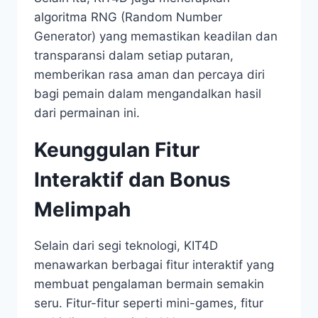
algoritma RNG (Random Number
Generator) yang memastikan keadilan dan
transparansi dalam setiap putaran,
memberikan rasa aman dan percaya diri
bagi pemain dalam mengandalkan hasil
dari permainan ini.
Keunggulan Fitur
Interaktif dan Bonus
Melimpah
Selain dari segi teknologi, KIT4D
menawarkan berbagai fitur interaktif yang
membuat pengalaman bermain semakin
seru. Fitur-fitur seperti mini-games, fitur