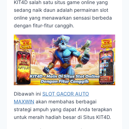
KIT4D salah satu situs game online yang
sedang naik daun adalah permainan slot
online yang menawarkan sensasi berbeda
dengan fitur-fitur canggih.
Dibawah ini
SLOT GACOR AUTO
MAXWIN
akan membahas berbagai
strategi ampuh yang dapat Anda terapkan
untuk meraih hadiah besar di Situs KIT4D.