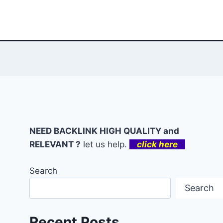
NEED BACKLINK HIGH QUALITY and
RELEVANT ?
let us help.
click here
Search
Search
Recent Posts