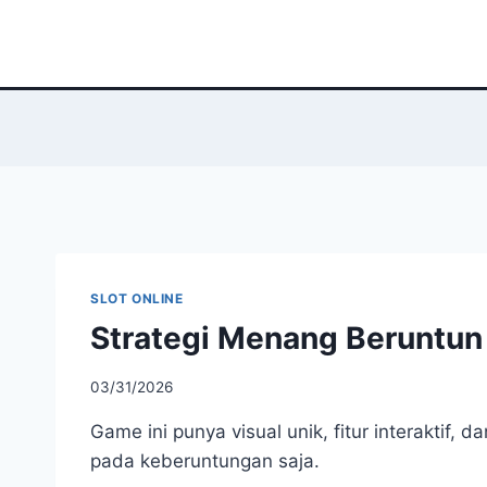
Skip
to
content
SLOT ONLINE
Strategi Menang Beruntun 
03/31/2026
Game ini punya visual unik, fitur interakti
pada keberuntungan saja.