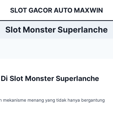
SLOT GACOR AUTO MAXWIN
Slot Monster Superlanche
Di Slot Monster Superlanche
f, dan mekanisme menang yang tidak hanya bergantung