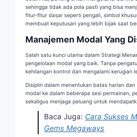
sehingga tidak ada pola pasti yang bisa 
fitur-fitur dasar seperti pengali, simbol kh
membuat keputusan yang lebih bijak saat be
Manajemen Modal Yang Dis
Salah satu kunci utama dalam Strategi Mena
pengelolaan modal yang baik. Tanpa pengatu
kehilangan kontrol dan mengalami kerugian l
Disiplin dalam menentukan batas harian dan
modal ke dalam beberapa sesi permainan, p
sekaligus menjaga peluang untuk mendapatk
Baca Juga:
Cara Sukses M
Gems Megaways