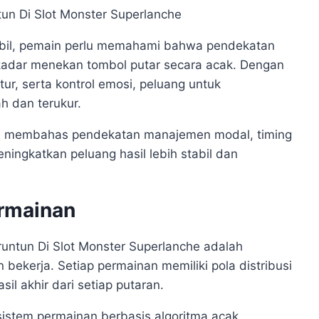
tabil, pemain perlu memahami bahwa pendekatan
sekadar menekan tombol putar secara acak. Dengan
r, serta kontrol emosi, peluang untuk
h dan terukur.
 membahas pendekatan manajemen modal, timing
eningkatkan peluang hasil lebih stabil dan
rmainan
untun Di Slot Monster Superlanche adalah
kerja. Setiap permainan memiliki pola distribusi
il akhir dari setiap putaran.
sistem permainan berbasis algoritma acak,