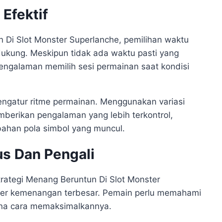
Efektif
Di Slot Monster Superlanche, pemilihan waktu
dukung. Meskipun tidak ada waktu pasti yang
galaman memilih sesi permainan saat kondisi
engatur ritme permainan. Menggunakan variasi
mberikan pengalaman yang lebih terkontrol,
han pola simbol yang muncul.
s Dan Pengali
trategi Menang Beruntun Di Slot Monster
mber kemenangan terbesar. Pemain perlu memahami
ana cara memaksimalkannya.