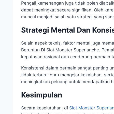
Pengali kemenangan juga tidak boleh diabaika
dapat meningkat secara signifikan. Oleh karen
muncul menjadi salah satu strategi yang sang
Strategi Mental Dan Konsi
Selain aspek teknis, faktor mental juga mem
Beruntun Di Slot Monster Superlanche. Pemai
keputusan rasional dan cenderung bermain t
Konsistensi dalam bermain sangat penting un
tidak terburu-buru mengejar kekalahan, sert
meningkatkan peluang untuk mendapatkan has
Kesimpulan
Secara keseluruhan, di
Slot Monster Superla