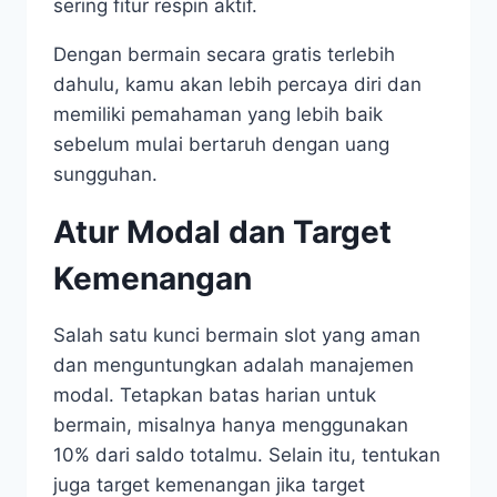
sering fitur respin aktif.
Dengan bermain secara gratis terlebih
dahulu, kamu akan lebih percaya diri dan
memiliki pemahaman yang lebih baik
sebelum mulai bertaruh dengan uang
sungguhan.
Atur Modal dan Target
Kemenangan
Salah satu kunci bermain slot yang aman
dan menguntungkan adalah manajemen
modal. Tetapkan batas harian untuk
bermain, misalnya hanya menggunakan
10% dari saldo totalmu. Selain itu, tentukan
juga target kemenangan jika target