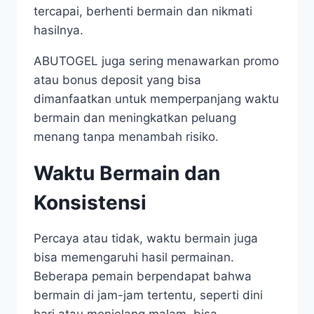
tercapai, berhenti bermain dan nikmati
hasilnya.
ABUTOGEL juga sering menawarkan promo
atau bonus deposit yang bisa
dimanfaatkan untuk memperpanjang waktu
bermain dan meningkatkan peluang
menang tanpa menambah risiko.
Waktu Bermain dan
Konsistensi
Percaya atau tidak, waktu bermain juga
bisa memengaruhi hasil permainan.
Beberapa pemain berpendapat bahwa
bermain di jam-jam tertentu, seperti dini