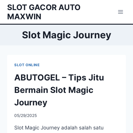
Skip
SLOT GACOR AUTO
to
MAXWIN
content
Slot Magic Journey
SLOT ONLINE
ABUTOGEL – Tips Jitu
Bermain Slot Magic
Journey
05/29/2025
Slot Magic Journey adalah salah satu