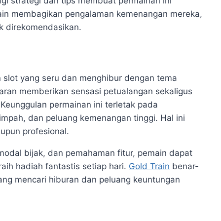
agi strategi dan tips membuat permainan ini
main membagikan pengalaman kemenangan mereka,
ak direkomendasikan.
 slot yang seru dan menghibur dengan tema
taran memberikan sensasi petualangan sekaligus
 Keunggulan permainan ini terletak pada
mpah, dan peluang kemenangan tinggi. Hal ini
pun profesional.
modal bijak, dan pemahaman fitur, pemain dapat
ih hadiah fantastis setiap hari.
Gold Train
benar-
 yang mencari hiburan dan peluang keuntungan