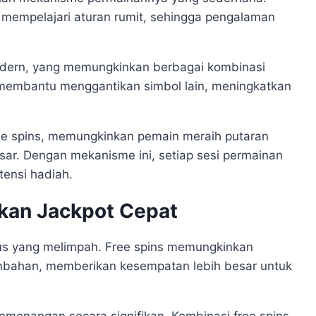
mempelajari aturan rumit, sehingga pengalaman
dern, yang memungkinkan berbagai kombinasi
membantu menggantikan simbol lain, meningkatkan
ree spins, memungkinkan pemain meraih putaran
sar. Dengan mekanisme ini, setiap sesi permainan
ensi hadiah.
kan Jackpot Cepat
onus yang melimpah. Free spins memungkinkan
mbahan, memberikan kesempatan lebih besar untuk
i kemenangan secara signifikan. Kombinasi free spins