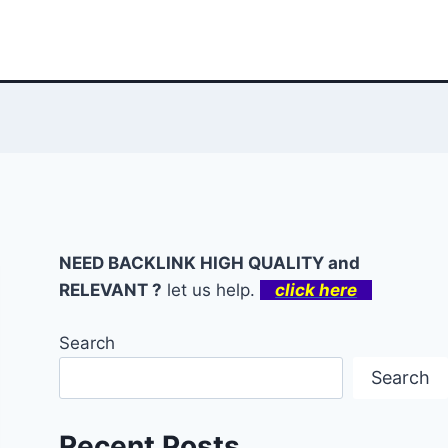
NEED BACKLINK HIGH QUALITY and
RELEVANT ?
let us help.
click here
Search
Search
Recent Posts