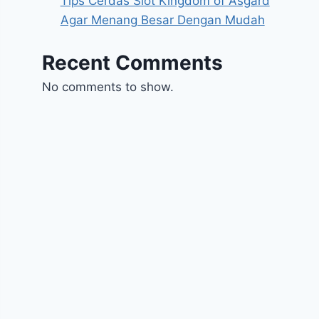
Tips Cerdas Slot Kingdom of Asgard
Agar Menang Besar Dengan Mudah
Recent Comments
No comments to show.