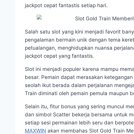
jackpot cepat fantastis setiap hari.
Salah satu slot yang kini menjadi favorit b
pengalaman bermain unik dengan tema keret
petualangan, menghidupkan nuansa perjala
jackpot cepat yang fantastis.
Slot ini menjadi populer karena mampu mem
besar. Pemain dapat merasakan ketegangan d
seolah ikut berada dalam perjalanan mengej
Train diminati oleh pemain pemula maupun 
Selain itu, fitur bonus yang sering muncul m
dan simbol Scatter bekerja bersama untuk 
setiap sesi permainan lebih seru dan berpot
MAXWIN
akan membahas Slot Gold Train Mem