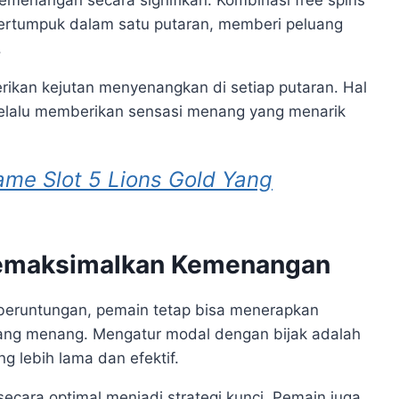
ertumpuk dalam satu putaran, memberi peluang
.
erikan kejutan menyenangkan di setiap putaran. Hal
elalu memberikan sensasi menang yang menarik
ame Slot 5 Lions Gold Yang
Memaksimalkan Kemenangan
eberuntungan, pemain tetap bisa menerapkan
uang menang. Mengatur modal dengan bijak adalah
g lebih lama dan efektif.
secara optimal menjadi strategi kunci. Pemain juga