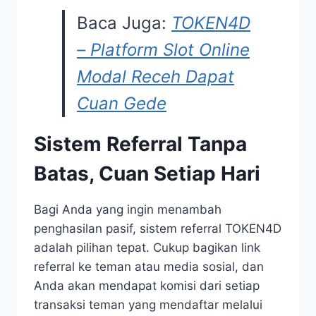
Baca Juga:
TOKEN4D
– Platform Slot Online
Modal Receh Dapat
Cuan Gede
Sistem Referral Tanpa
Batas, Cuan Setiap Hari
Bagi Anda yang ingin menambah
penghasilan pasif, sistem referral TOKEN4D
adalah pilihan tepat. Cukup bagikan link
referral ke teman atau media sosial, dan
Anda akan mendapat komisi dari setiap
transaksi teman yang mendaftar melalui