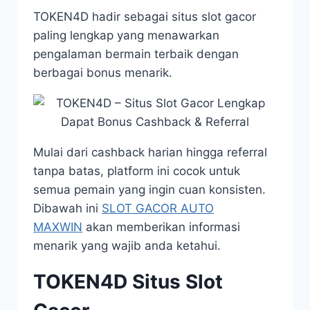
TOKEN4D hadir sebagai situs slot gacor
paling lengkap yang menawarkan
pengalaman bermain terbaik dengan
berbagai bonus menarik.
Mulai dari cashback harian hingga referral
tanpa batas, platform ini cocok untuk
semua pemain yang ingin cuan konsisten.
Dibawah ini
SLOT GACOR AUTO
MAXWIN
akan memberikan informasi
menarik yang wajib anda ketahui.
TOKEN4D Situs Slot