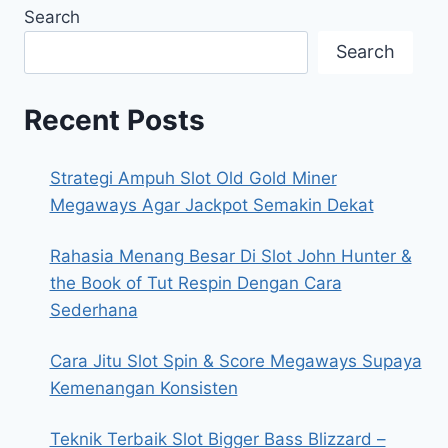
Search
Search
Recent Posts
Strategi Ampuh Slot Old Gold Miner
Megaways Agar Jackpot Semakin Dekat
Rahasia Menang Besar Di Slot John Hunter &
the Book of Tut Respin Dengan Cara
Sederhana
Cara Jitu Slot Spin & Score Megaways Supaya
Kemenangan Konsisten
Teknik Terbaik Slot Bigger Bass Blizzard –