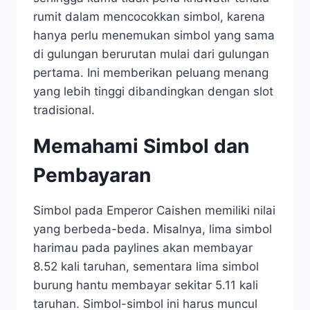
rumit dalam mencocokkan simbol, karena
hanya perlu menemukan simbol yang sama
di gulungan berurutan mulai dari gulungan
pertama. Ini memberikan peluang menang
yang lebih tinggi dibandingkan dengan slot
tradisional.
Memahami Simbol dan
Pembayaran
Simbol pada Emperor Caishen memiliki nilai
yang berbeda-beda. Misalnya, lima simbol
harimau pada paylines akan membayar
8.52 kali taruhan, sementara lima simbol
burung hantu membayar sekitar 5.11 kali
taruhan. Simbol-simbol ini harus muncul