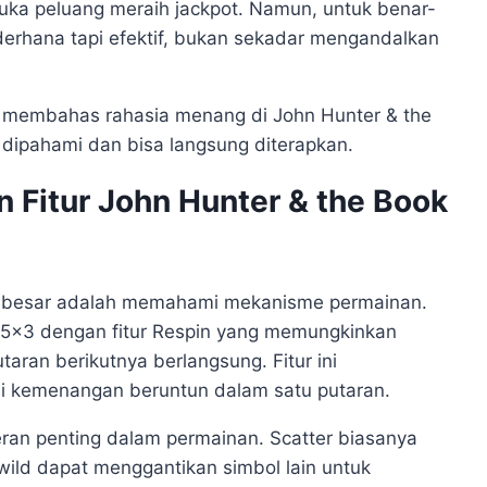
ka peluang meraih jackpot. Namun, untuk benar-
derhana tapi efektif, bukan sekadar mengandalkan
membahas rahasia menang di John Hunter & the
dipahami dan bisa langsung diterapkan.
Fitur John Hunter & the Book
 besar adalah memahami mekanisme permainan.
k 5×3 dengan fitur Respin yang memungkinkan
utaran berikutnya berlangsung. Fitur ini
 kemenangan beruntun dalam satu putaran.
 peran penting dalam permainan. Scatter biasanya
wild dapat menggantikan simbol lain untuk