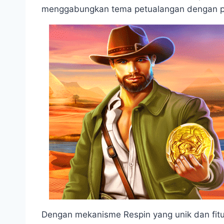
menggabungkan tema petualangan dengan p
Dengan mekanisme Respin yang unik dan fitu