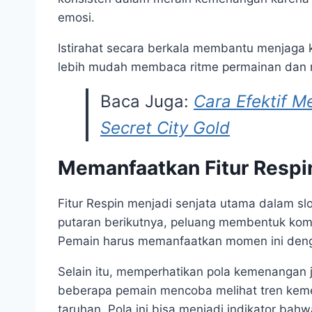
emosi.
Istirahat secara berkala membantu menjaga 
lebih mudah membaca ritme permainan dan
Baca Juga:
Cara Efektif 
Secret City Gold
Memanfaatkan Fitur Respi
Fitur Respin menjadi senjata utama dalam slot 
putaran berikutnya, peluang membentuk kom
Pemain harus memanfaatkan momen ini denga
Selain itu, memperhatikan pola kemenangan 
beberapa pemain mencoba melihat tren ke
taruhan. Pola ini bisa menjadi indikator bah