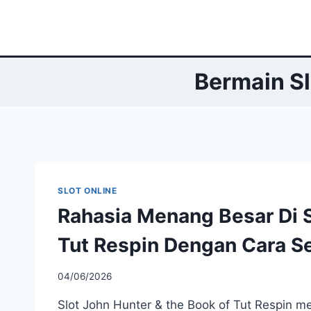
Skip
to
content
Bermain Sl
SLOT ONLINE
Rahasia Menang Besar Di S
Tut Respin Dengan Cara S
04/06/2026
Slot John Hunter & the Book of Tut Respin me