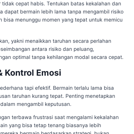
 tidak cepat habis. Tentukan batas kekalahan dan
dapat bermain lebih lama tanpa mengambil risiko
ain bisa menunggu momen yang tepat untuk memicu
apkan, yakni menaikkan taruhan secara perlahan
eseimbangan antara risiko dan peluang,
an optimal tanpa kehilangan modal secara cepat.
 Kontrol Emosi
erhana tapi efektif. Bermain terlalu lama bisa
san taruhan kurang tepat. Penting menetapkan
l dalam mengambil keputusan.
ngan terbawa frustrasi saat mengalami kekalahan
ain yang bisa tetap tenang biasanya lebih
mereka bermain berdasarkan strategi, bukan