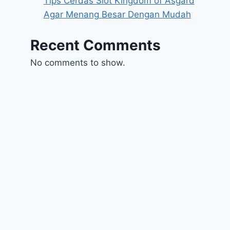
Tips Cerdas Slot Kingdom of Asgard
Agar Menang Besar Dengan Mudah
Recent Comments
No comments to show.