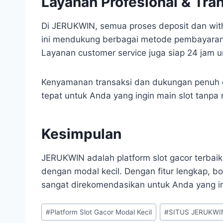
Layanan Profesional & Tra
Di JERUKWIN, semua proses deposit dan wit
ini mendukung berbagai metode pembayaran
Layanan customer service juga siap 24 jam 
Kenyamanan transaksi dan dukungan penuh dari
tepat untuk Anda yang ingin main slot tanpa
Kesimpulan
JERUKWIN adalah platform slot gacor terba
dengan modal kecil. Dengan fitur lengkap, 
sangat direkomendasikan untuk Anda yang in
Post
#
Platform Slot Gacor Modal Kecil
#
SITUS JERUKWI
Tags: