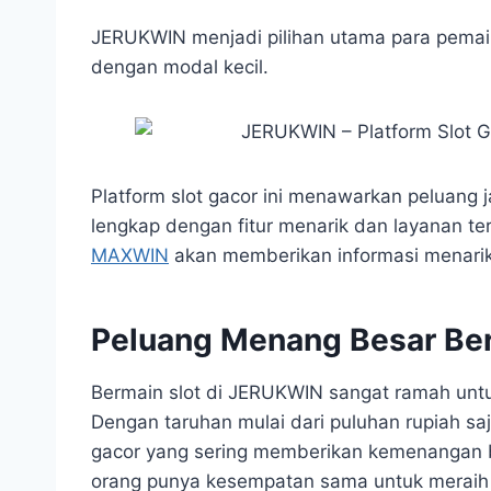
h
a
e
e
k
i
h
a
c
s
l
y
n
a
JERUKWIN menjadi pilihan utama para pemai
t
e
s
e
p
e
r
dengan modal kecil.
s
b
e
g
e
e
A
o
n
r
p
o
g
a
p
k
e
m
r
Platform slot gacor ini menawarkan peluang ja
lengkap dengan fitur menarik dan layanan te
MAXWIN
akan memberikan informasi menarik
Peluang Menang Besar Be
Bermain slot di JERUKWIN sangat ramah un
Dengan taruhan mulai dari puluhan rupiah saj
gacor yang sering memberikan kemenangan be
orang punya kesempatan sama untuk meraih 