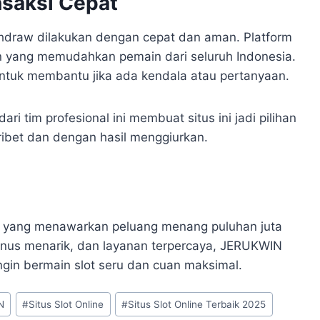
nsaksi Cepat
hdraw dilakukan dengan cepat dan aman. Platform
 yang memudahkan pemain dari seluruh Indonesia.
untuk membantu jika ada kendala atau pertanyaan.
 tim profesional ini membuat situs ini jadi pilihan
 ribet dan dengan hasil menggiurkan.
ik yang menawarkan peluang menang puluhan juta
bonus menarik, dan layanan terpercaya, JERUKWIN
gin bermain slot seru dan cuan maksimal.
N
#
Situs Slot Online
#
Situs Slot Online Terbaik 2025