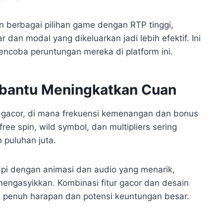
 berbagai pilihan game dengan RTP tinggi,
dan modal yang dikeluarkan jadi lebih efektif. Ini
ncoba peruntungan mereka di platform ini.
mbantu Meningkatkan Cuan
t gacor, di mana frekuensi kemenangan dan bonus
free spin, wild symbol, dan multipliers sering
 puluhan juta.
pi dengan animasi dan audio yang menarik,
ngasyikkan. Kombinasi fitur gacor dan desain
lu penuh harapan dan potensi keuntungan besar.