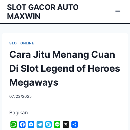
Skip
SLOT GACOR AUTO
to
MAXWIN
content
SLOT ONLINE
Cara Jitu Menang Cuan
Di Slot Legend of Heroes
Megaways
07/23/2025
Bagikan
W
F
M
T
S
L
X
S