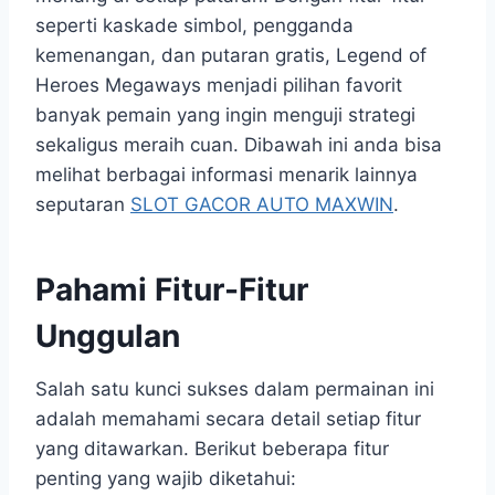
seperti kaskade simbol, pengganda
kemenangan, dan putaran gratis, Legend of
Heroes Megaways menjadi pilihan favorit
banyak pemain yang ingin menguji strategi
sekaligus meraih cuan. Dibawah ini anda bisa
melihat berbagai informasi menarik lainnya
seputaran
SLOT GACOR AUTO MAXWIN
.
Pahami Fitur-Fitur
Unggulan
Salah satu kunci sukses dalam permainan ini
adalah memahami secara detail setiap fitur
yang ditawarkan. Berikut beberapa fitur
penting yang wajib diketahui: