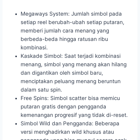
Megaways System: Jumlah simbol pada
setiap reel berubah-ubah setiap putaran,
memberi jumlah cara menang yang
berbeda-beda hingga ratusan ribu
kombinasi.
Kaskade Simbol: Saat terjadi kombinasi
menang, simbol yang menang akan hilang
dan digantikan oleh simbol baru,
menciptakan peluang menang beruntun
dalam satu spin.
Free Spins: Simbol scatter bisa memicu
putaran gratis dengan pengganda
kemenangan progresif yang tidak di-reset.
Simbol Wild dan Pengganda: Beberapa
versi menghadirkan wild khusus atau