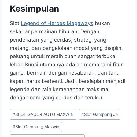
Kesimpulan
Slot
Legend of Heroes Megaways
bukan
sekadar permainan hiburan. Dengan
pendekatan yang cerdas, strategi yang
matang, dan pengelolaan modal yang disiplin,
peluang untuk meraih cuan sangat terbuka
lebar. Kunci utamanya adalah memahami fitur
game, bermain dengan kesabaran, dan tahu
kapan harus berhenti. Jadi, bersiaplah menjadi
legenda dan raih kemenangan maksimal
dengan cara yang cerdas dan terukur.
Post
#
SLOT GACOR AUTO MAXWIN
#
Slot Gampang Jp
Tags:
#
Slot Gampang Maxwin