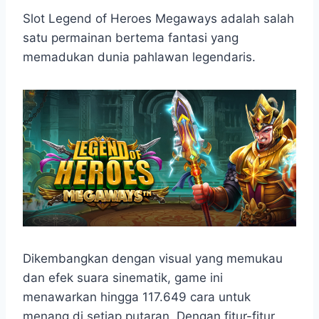
h
a
e
e
k
i
h
a
c
s
l
y
n
a
Slot Legend of Heroes Megaways adalah salah
t
e
s
e
p
e
r
satu permainan bertema fantasi yang
s
b
e
g
e
e
memadukan dunia pahlawan legendaris.
A
o
n
r
p
o
g
a
p
k
e
m
r
Dikembangkan dengan visual yang memukau
dan efek suara sinematik, game ini
menawarkan hingga 117.649 cara untuk
menang di setiap putaran. Dengan fitur-fitur