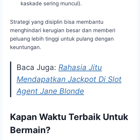
kaskade sering muncul).
Strategi yang disiplin bisa membantu
menghindari kerugian besar dan memberi
peluang lebih tinggi untuk pulang dengan
keuntungan.
Baca Juga:
Rahasia Jitu
Mendapatkan Jackpot Di Slot
Agent Jane Blonde
Kapan Waktu Terbaik Untuk
Bermain?