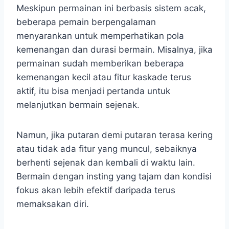
Meskipun permainan ini berbasis sistem acak,
beberapa pemain berpengalaman
menyarankan untuk memperhatikan pola
kemenangan dan durasi bermain. Misalnya, jika
permainan sudah memberikan beberapa
kemenangan kecil atau fitur kaskade terus
aktif, itu bisa menjadi pertanda untuk
melanjutkan bermain sejenak.
Namun, jika putaran demi putaran terasa kering
atau tidak ada fitur yang muncul, sebaiknya
berhenti sejenak dan kembali di waktu lain.
Bermain dengan insting yang tajam dan kondisi
fokus akan lebih efektif daripada terus
memaksakan diri.