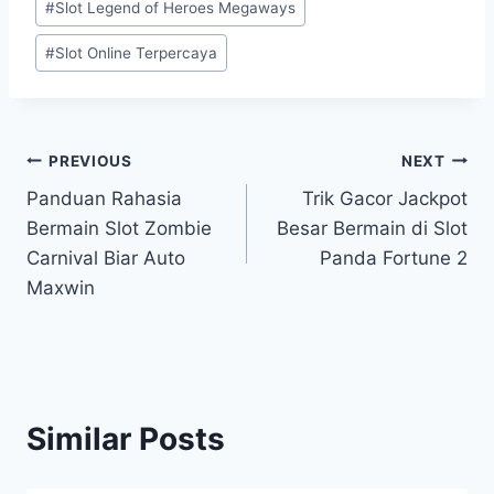
#
Slot Legend of Heroes Megaways
#
Slot Online Terpercaya
Post
PREVIOUS
NEXT
Panduan Rahasia
Trik Gacor Jackpot
navigation
Bermain Slot Zombie
Besar Bermain di Slot
Carnival Biar Auto
Panda Fortune 2
Maxwin
Similar Posts